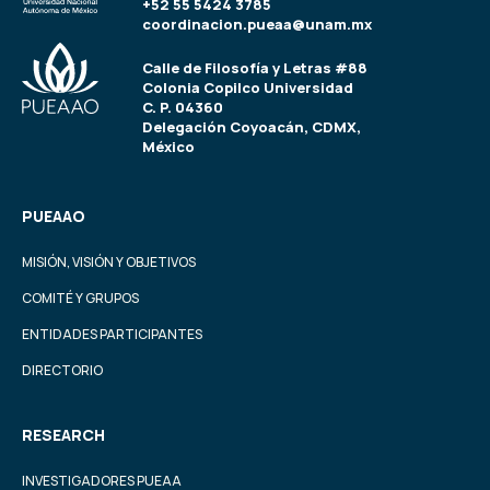
+52 55 5424 3785
coordinacion.pueaa@unam.mx
Calle de Filosofía y Letras #88
Colonia Copilco Universidad
C. P. 04360
Delegación Coyoacán, CDMX,
México
PUEAAO
MISIÓN, VISIÓN Y OBJETIVOS
COMITÉ Y GRUPOS
ENTIDADES PARTICIPANTES
DIRECTORIO
RESEARCH
INVESTIGADORES PUEAA