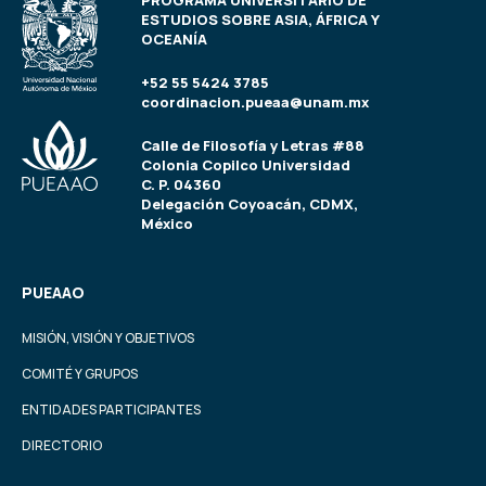
PROGRAMA UNIVERSITARIO DE
ESTUDIOS SOBRE ASIA, ÁFRICA Y
OCEANÍA
+52 55 5424 3785
coordinacion.pueaa@unam.mx
Calle de Filosofía y Letras #88
Colonia Copilco Universidad
C. P. 04360
Delegación Coyoacán, CDMX,
México
PUEAAO
MISIÓN, VISIÓN Y OBJETIVOS
COMITÉ Y GRUPOS
ENTIDADES PARTICIPANTES
DIRECTORIO