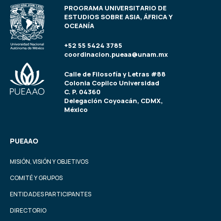
PROGRAMA UNIVERSITARIO DE
ESTUDIOS SOBRE ASIA, ÁFRICA Y
OCEANÍA
+52 55 5424 3785
coordinacion.pueaa@unam.mx
Calle de Filosofía y Letras #88
Colonia Copilco Universidad
C. P. 04360
Delegación Coyoacán, CDMX,
México
PUEAAO
MISIÓN, VISIÓN Y OBJETIVOS
COMITÉ Y GRUPOS
ENTIDADES PARTICIPANTES
DIRECTORIO