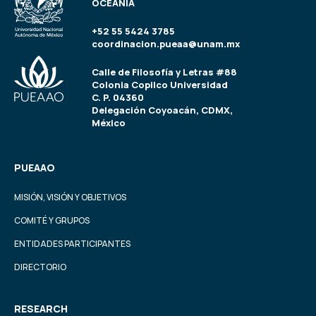
OCEANÍA
+52 55 5424 3785
coordinacion.pueaa@unam.mx
Calle de Filosofía y Letras #88
Colonia Copilco Universidad
C. P. 04360
Delegación Coyoacán, CDMX,
México
PUEAAO
MISIÓN, VISIÓN Y OBJETIVOS
COMITÉ Y GRUPOS
ENTIDADES PARTICIPANTES
DIRECTORIO
RESEARCH