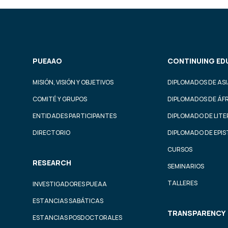
PUEAAO
CONTINUING ED
MISIÓN, VISIÓN Y OBJETIVOS
DIPLOMADOS DE ASI
COMITÉ Y GRUPOS
DIPLOMADOS DE ÁF
ENTIDADES PARTICIPANTES
DIPLOMADO DE LIT
DIRECTORIO
DIPLOMADO DE EPI
CURSOS
RESEARCH
SEMINARIOS
TALLERES
INVESTIGADORES PUEAA
ESTANCIAS SABÁTICAS
TRANSPARENCY
ESTANCIAS POSDOCTORALES