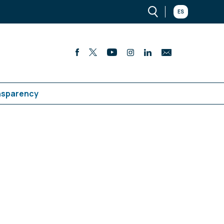
ES
nsparency