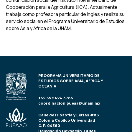
comunicación social del Instituto Interamericano de
Cooperación para la Agricultura (IICA). Actualmente
trabaja como profesora particular de inglés y realiza su
servicio social en el Programa Universitario de Estudios
sobre Asia y África de la UNAM.
PROGRAMA UNIVERSITARIO DE
ESTUDIOS SOBRE ASIA, ÁFRICA Y
OCEANÍA
+52 55 5424 3785
coordinacion.pueaa@unam.mx
Calle de Filosofía y Letras #88
Colonia Copilco Universidad
C. P. 04360
Delegación Coyoacán, CDMX,