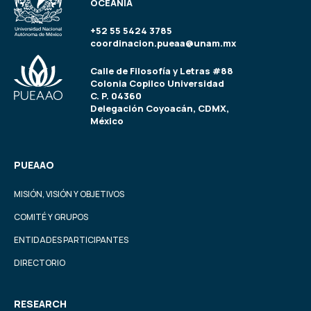
OCEANÍA
+52 55 5424 3785
coordinacion.pueaa@unam.mx
Calle de Filosofía y Letras #88
Colonia Copilco Universidad
C. P. 04360
Delegación Coyoacán, CDMX,
México
PUEAAO
MISIÓN, VISIÓN Y OBJETIVOS
COMITÉ Y GRUPOS
ENTIDADES PARTICIPANTES
DIRECTORIO
RESEARCH