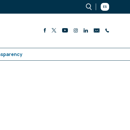
ES
nsparency