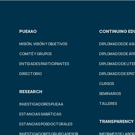
PUEAAO
CONTINUING ED
MISIÓN, VISIÓN Y OBJETIVOS
DIPLOMADOS DE ASI
COMITÉ Y GRUPOS
DIPLOMADOS DE ÁF
ENTIDADES PARTICIPANTES
DIPLOMADO DE LIT
DIRECTORIO
DIPLOMADO DE EPI
CURSOS
RESEARCH
SEMINARIOS
TALLERES
INVESTIGADORES PUEAA
ESTANCIAS SABÁTICAS
TRANSPARENCY
ESTANCIAS POSDOCTORALES
INVESTIGADORES GRUPO ASESOR
INFORMES DE LABOR