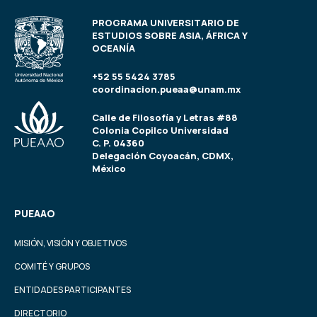
PROGRAMA UNIVERSITARIO DE
ESTUDIOS SOBRE ASIA, ÁFRICA Y
OCEANÍA
+52 55 5424 3785
coordinacion.pueaa@unam.mx
Calle de Filosofía y Letras #88
Colonia Copilco Universidad
C. P. 04360
Delegación Coyoacán, CDMX,
México
PUEAAO
MISIÓN, VISIÓN Y OBJETIVOS
COMITÉ Y GRUPOS
ENTIDADES PARTICIPANTES
DIRECTORIO