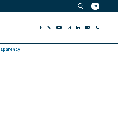
ES
nsparency