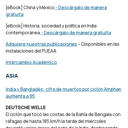
[eBook] China y México
- Descárgalo de manera
gratuita
[eBook] Historia, sociedad y política en India
contemporánea
- Descárgalo de manera gratuita
Adquiere nuestras publicaciones
– Disponibles en las
instalaciones del PUEAA
Intercambio Académico
ASIA
India y Bangladés: cifra de muertos por ciclón Amphan
aumenta a 95
DEUTSCHE WELLE
El ciclón que tocó las costas de la Bahía de Bengala con
ráfagas de hasta 185 km/h la tarde del miércoles
devastó varias áreas del este de la India, destrozando