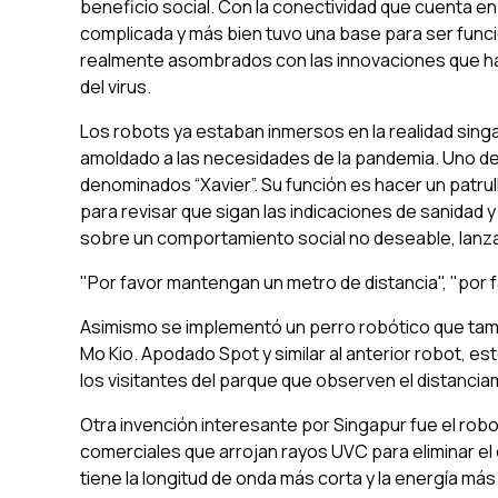
beneficio social. Con la conectividad que cuenta en t
complicada y más bien tuvo una base para ser funci
realmente asombrados con las innovaciones que ha 
del virus.
Los robots ya estaban inmersos en la realidad sing
amoldado a las necesidades de la pandemia. Uno de
denominados “Xavier”. Su función es hacer un patru
para revisar que sigan las indicaciones de sanidad
sobre un comportamiento social no deseable, lan
"Por favor mantengan un metro de distancia", "por
Asimismo se implementó un perro robótico que tambi
Mo Kio. Apodado Spot y similar al anterior robot, e
los visitantes del parque que observen el distanci
Otra invención interesante por Singapur fue el robo
comerciales que arrojan rayos UVC para eliminar el
tiene la longitud de onda más corta y la energía más a