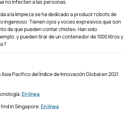
e no infecten a las personas.
da a la limpieza se ha dedicado a producir robots de
eño ingenioso. Tienen ojos y voces expresivos que son
unto de que pueden contar chistes. Han sido
mplo, y pueden tirar de un contenedor de 1000 litros y
as?
Asia Pacífico del Índice de Innovación Global en 2021
.
ecnología
.
En línea
 find in Singapore.
En línea