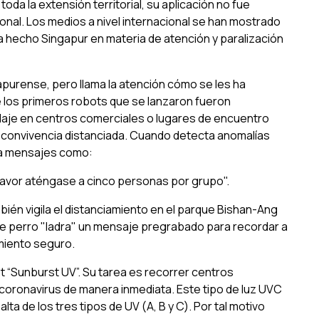
oda la extensión territorial, su aplicación no fue
onal. Los medios a nivel internacional se han mostrado
hecho Singapur en materia de atención y paralización
apurense, pero llama la atención cómo se les ha
 los primeros robots que se lanzaron fueron
llaje en centros comerciales o lugares de encuentro
 y convivencia distanciada. Cuando detecta anomalías
za mensajes como:
 favor aténgase a cinco personas por grupo
".
én vigila el distanciamiento en el parque Bishan-Ang
ste perro "ladra" un mensaje pregrabado para recordar a
amiento seguro.
t “Sunburst UV”. Su tarea es recorrer centros
 coronavirus de manera inmediata. Este tipo de luz UVC
lta de los tres tipos de UV (A, B y C). Por tal motivo