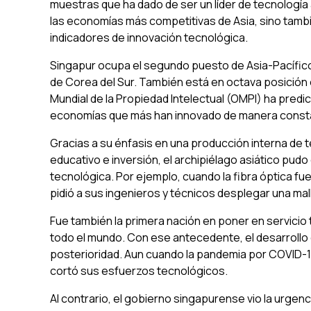
muestras que ha dado de ser un líder de tecnología a
las economías más competitivas de Asia, sino tamb
indicadores de innovación tecnológica.
Singapur ocupa el segundo puesto de Asia-Pacífico 
de Corea del Sur. También está en octava posición 
Mundial de la Propiedad Intelectual (OMPI) ha pred
economías que más han innovado de manera constan
Gracias a su énfasis en una producción interna de te
educativo e inversión, el archipiélago asiático pudo
tecnológica. Por ejemplo, cuando la fibra óptica fu
pidió a sus ingenieros y técnicos desplegar una malla
Fue también la primera nación en poner en servicio
todo el mundo. Con ese antecedente, el desarrollo de
posterioridad. Aun cuando la pandemia por COVID-1
cortó sus esfuerzos tecnológicos.
Al contrario, el gobierno singapurense vio la urgenci