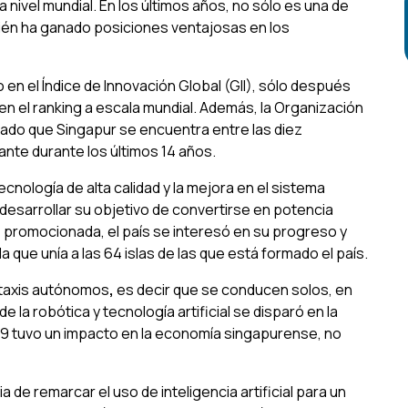
 nivel mundial. En los últimos años, no sólo es una de
ién ha ganado posiciones ventajosas en los
en el Índice de Innovación Global (GII), sólo después
en el ranking a escala mundial. Además, la Organización
icado que Singapur se encuentra entre las diez
te durante los últimos 14 años.
cnología de alta calidad y la mejora en el sistema
 desarrollar su objetivo de convertirse en potencia
e promocionada, el país se interesó en su progreso y
 que unía a las 64 islas de las que está formado el país.
 taxis autónomos
,
es decir que se conducen solos, en
 la robótica y tecnología artificial se disparó en la
9 tuvo un impacto en la economía singapurense, no
a de remarcar el uso de inteligencia artificial para un