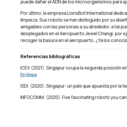
puede dañar el ADN de los microorganismos para qu
Por último, la empresa LionsBot International dedica
limpieza. Sus robots se han distinguido por su dis
amigables con las personas a su alrededor, a tal p
desplegados en el Aeropuerto Jewel Changi, por eje
recoger la basura en el aeropuerto. ¿Ya los conocí
Referencias bibliográficas
ICEX (2021).
Singapur ocupa la segunda posición en 
En línea
ISDI. (2020).
Singapur: un país que apuesta por la t
INFOCOMM. (2020).
Five fascinating robots you can