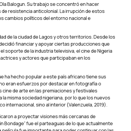
Ola Balogun. Su trabajo se concentró en hacer
 de resistencia anticolonial. La irrupción de estos
os cambios políticos del entorno nacional e
dad de la ciudad de Lagos y otros territorios. Desde los
 decidió financiar y apoyar ciertas producciones que
 soporte de la industria televisiva, el cine de Nigeria
ctrices y actores que participaban en los
e ha hecho popular a este país africano tiene sus
ano eran esfuerzos por destacar en fotografía o
 cine de arte en las premiaciones y festivales
a la misma sociedad nigeriana, por lo que los nuevos
o internacional, sino al interior (Valenzuela, 2019).
dicaron a proyectar visiones más cercanas de
ng in Bondage” fue el parteaguas de lo que actualmente
ra película fue importante para poder continuar con las