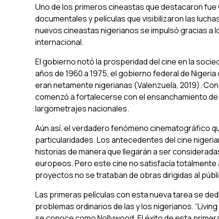
Uno de los primeros cineastas que destacaron fue 
documentales y películas que visibilizaron las luchas
nuevos cineastas nigerianos se impulsó gracias a l
internacional.
El gobierno notó la prosperidad del cine en la socie
años de 1960 a 1975, el gobierno federal de Nigeria
eran netamente nigerianas (Valenzuela, 2019). Con el
comenzó a fortalecerse con el ensanchamiento de a
largometrajes nacionales.
Aún así, el verdadero fenómeno cinematográfico qu
particularidades. Los antecedentes del cine nigeri
historias de manera que llegarán a ser consideradas
europeos. Pero este cine no satisfacía totalmente 
proyectos no se trataban de obras dirigidas al públic
Las primeras películas con esta nueva tarea se de
problemas ordinarios de las y los nigerianos. “Livi
se conoce como
Nollywood
. El éxito de esta prime