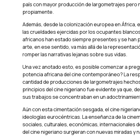
país con mayor producción de largometrajes pero n
propiamente.
Además, desde la colonización europea en África, e
las crueldades ejercidas por los ocupantes blancos
africanos han estado siempre presentes y se han po
arte, en ese sentido, va más allá de la representaci
romper las narrativas lejanas sobre sus vidas.
Una vez anotado esto, es posible comenzar a pregun
potencia africana del cine contemporáneo? La resp
cantidad de producciones de largometrajes hechos e
principios del cine nigeriano fue evidente ya que, des
sus trabajos se concentraban en un adoctrinamiento
Aún con esta cimentación sesgada, el cine nigeriano
ideologías eurocéntricas. La enseñanza de la cinem
sociales, culturales, económicas, internacionales d
del cine nigeriano surgieran con nuevas miradas y 