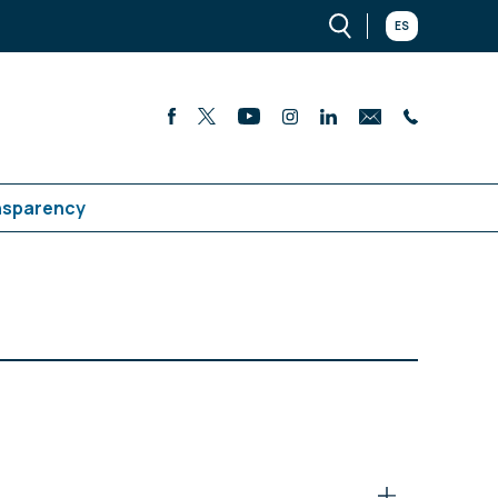
ES
nsparency