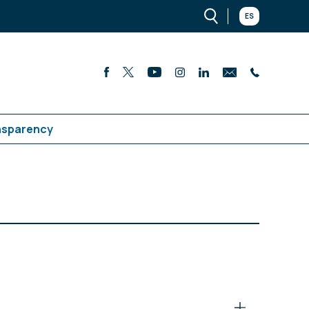
ES
nsparency