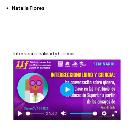
Natalia Flores
Interseccionalidad y Ciencia
Play
24:42
Play
Mute
Settings
Enter
fullscre