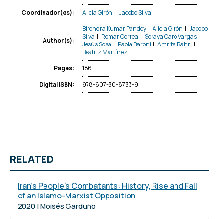
Alicia Girón
|
Jacobo Silva
Coordinador(es):
Birendra Kumar Pandey
|
Alicia Girón
|
Jacobo
Silva
|
Romar Correa
|
Soraya Caro Vargas
|
Author(s):
Jesús Sosa
|
Paola Baroni
|
Amrita Bahri
|
Beatriz Martínez
186
Pages:
978-607-30-8733-9
Digital ISBN:
RELATED
Iran's People's Combatants: History, Rise and Fall
of an Islamo-Marxist Opposition
2020 | Moisés Garduño