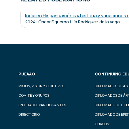
India en Hispanoamérica: historia y variaciones 
2024 | Óscar Figueroa | Lía Rodriguez de la Vega
PUEAAO
CONTINUING ED
MISIÓN, VISIÓN Y OBJETIVOS
DIPLOMADOS DE ASI
COMITÉ Y GRUPOS
DIPLOMADOS DE ÁF
ENTIDADES PARTICIPANTES
DIPLOMADO DE LIT
DIRECTORIO
DIPLOMADO DE EPI
CURSOS