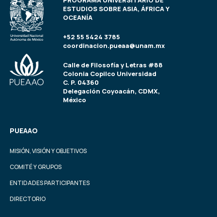
PROGRAMA UNIVERSITARIO DE
ESTUDIOS SOBRE ASIA, ÁFRICA Y
OCEANÍA
+52 55 5424 3785
coordinacion.pueaa@unam.mx
Calle de Filosofía y Letras #88
Colonia Copilco Universidad
C. P. 04360
Delegación Coyoacán, CDMX,
México
PUEAAO
MISIÓN, VISIÓN Y OBJETIVOS
COMITÉ Y GRUPOS
ENTIDADES PARTICIPANTES
DIRECTORIO