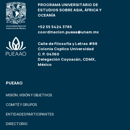
PROGRAMA UNIVERSITARIO DE
ESTUDIOS SOBRE ASIA, ÁFRICA Y
OCEANÍA
+52 55 5424 3785
coordinacion.pueaa@unam.mx
Calle de Filosofía y Letras #88
Colonia Copilco Universidad
C. P. 04360
Delegación Coyoacán, CDMX,
México
PUEAAO
MISIÓN, VISIÓN Y OBJETIVOS
COMITÉ Y GRUPOS
ENTIDADES PARTICIPANTES
DIRECTORIO