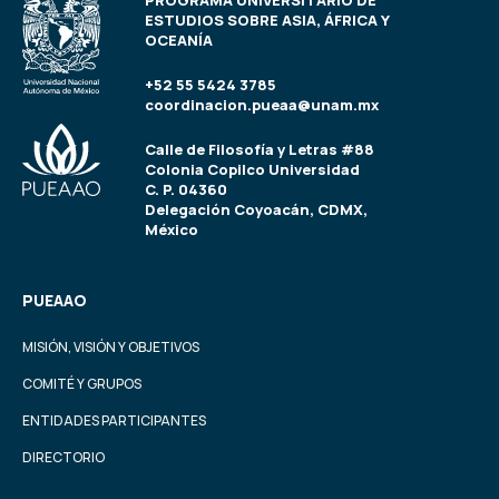
PROGRAMA UNIVERSITARIO DE
ESTUDIOS SOBRE ASIA, ÁFRICA Y
OCEANÍA
+52 55 5424 3785
coordinacion.pueaa@unam.mx
Calle de Filosofía y Letras #88
Colonia Copilco Universidad
C. P. 04360
Delegación Coyoacán, CDMX,
México
PUEAAO
MISIÓN, VISIÓN Y OBJETIVOS
COMITÉ Y GRUPOS
ENTIDADES PARTICIPANTES
DIRECTORIO