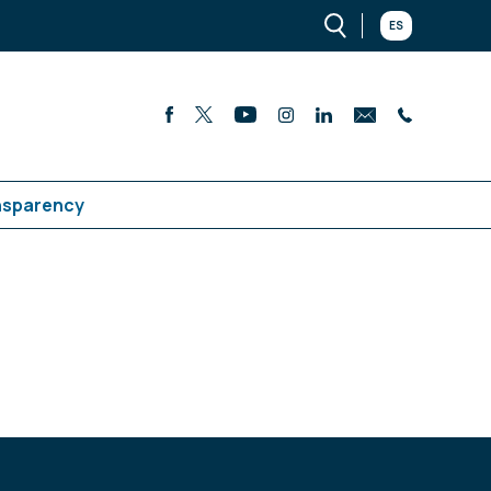
ES
nsparency