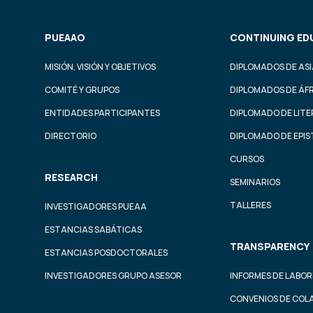
PUEAAO
CONTINUING ED
MISIÓN, VISIÓN Y OBJETIVOS
DIPLOMADOS DE ASI
COMITÉ Y GRUPOS
DIPLOMADOS DE ÁF
ENTIDADES PARTICIPANTES
DIPLOMADO DE LIT
DIRECTORIO
DIPLOMADO DE EPI
CURSOS
RESEARCH
SEMINARIOS
TALLERES
INVESTIGADORES PUEAA
ESTANCIAS SABÁTICAS
TRANSPARENCY
ESTANCIAS POSDOCTORALES
INVESTIGADORES GRUPO ASESOR
INFORMES DE LABOR
CONVENIOS DE COL