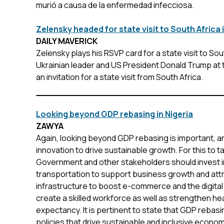
murió a causa de la enfermedad infecciosa.
Zelensky headed for state visit to South Africa
DAILY MAVERICK
Zelensky plays his RSVP card for a state visit to S
Ukrainian leader and US President Donald Trump at 
an invitation for a state visit from South Africa.
Looking beyond GDP rebasing in Nigeria
ZAWYA
Again, looking beyond GDP rebasing is important, a
innovation to drive sustainable growth. For this to
Government and other stakeholders should invest i
transportation to support business growth and attr
infrastructure to boost e-commerce and the digital
create a skilled workforce as well as strengthen he
expectancy. It is pertinent to state that GDP rebasi
policies that drive sustainable and inclusive econ