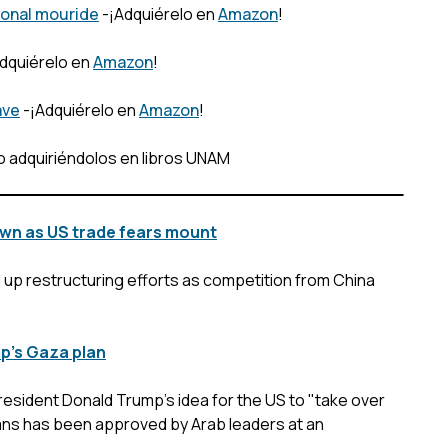
ional mouride
-¡Adquiérelo en
Amazon
!
Adquiérelo en
Amazon
!
ave
-¡Adquiérelo en
Amazon
!
o adquiriéndolos en libros UNAM
wn as US trade fears mount
up restructuring efforts as competition from China
p's Gaza plan
 President Donald Trump's idea for the US to "take over
ians has been approved by Arab leaders at an