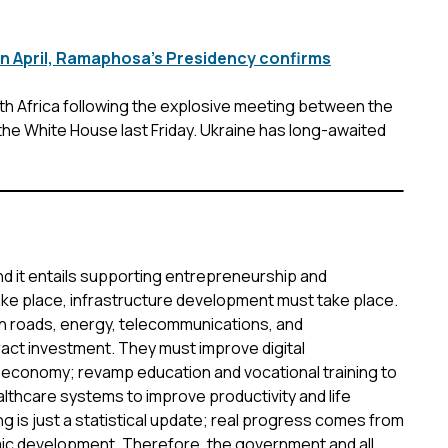
 in April, Ramaphosa’s Presidency confirms
outh Africa following the explosive meeting between the
the White House last Friday. Ukraine has long-awaited
nd it entails supporting entrepreneurship and
 take place, infrastructure development must take place.
n roads, energy, telecommunications, and
act investment. They must improve digital
 economy; revamp education and vocational training to
althcare systems to improve productivity and life
ng is just a statistical update; real progress comes from
omic development. Therefore, the government and all