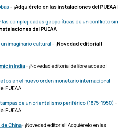
obas
- ¡Adquiérelo en las instalaciones del PUEAA!
y las complejidades geopolíticas de un conflicto sin
 instalaciones del PUEAA
 un imaginario cultural
- ¡Novedad editorial!
ic in India
- ¡Novedad editorial de libre acceso!
retos en el nuevo orden monetario internacional
-
 del PUEAA
Estampas de un orientalismo periférico (1875-1950)
-
 del PUEAA
e de China
- ¡Novedad editorial! Adquiérelo en las