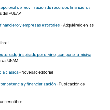
cepcional de movilización de recursos financieros
es del PUEAA
 financiero y empresas estatales
- Adquiérelo en las
libre!
desterrado, inspirado por el vino, compone la misiva
ibros UNAM
dia clásica
- Novedad editorial
 competencia y financiarización
- Publicación de
 acceso libre