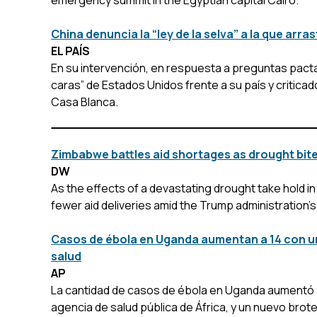
China denuncia la “ley de la selva” a la que arra
EL PAÍS
En su intervención, en respuesta a preguntas pacta
caras” de Estados Unidos frente a su país y criticado
Casa Blanca.
Zimbabwe battles aid shortages as drought bit
DW
As the effects of a devastating drought take hold i
fewer aid deliveries amid the Trump administration'
Casos de ébola en Uganda aumentan a 14 con un
salud
AP
La cantidad de casos de ébola en Uganda aumentó a 1
agencia de salud pública de África, y un nuevo brot