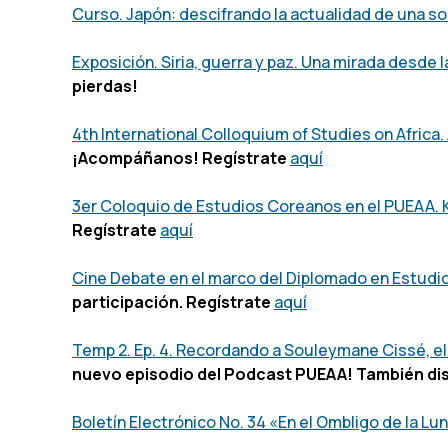
Curso. Japón: descifrando la actualidad de una s
Exposición. Siria, guerra y paz. Una mirada desde l
pierdas!
4th International Colloquium of Studies on Africa
¡Acompáñanos! Regístrate
aquí
3er Coloquio de Estudios Coreanos en el PUEAA. K
Regístrate
aquí
Cine Debate en el marco del Diplomado en Estudi
participación. Regístrate
aquí
Temp 2. Ep. 4. Recordando a Souleymane Cissé, el 
nuevo episodio del Podcast PUEAA! También di
Boletín Electrónico No. 34 «En el Ombligo de la L