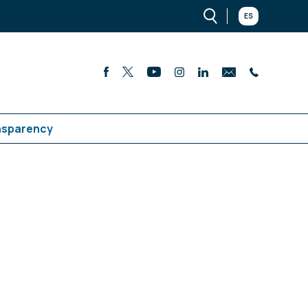
ES
nsparency