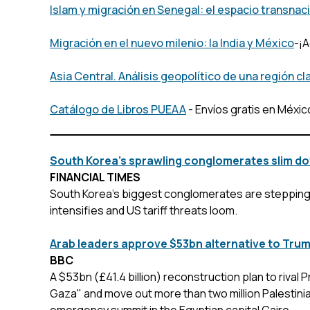
Islam y migración en Senegal: el espacio transnac
Migración en el nuevo milenio: la India y México
-¡
Asia Central. Análisis geopolítico de una región cl
Catálogo de Libros PUEAA
- Envíos gratis en Méxic
South Korea’s sprawling conglomerates slim do
FINANCIAL TIMES
South Korea’s biggest conglomerates are stepping 
intensifies and US tariff threats loom.
Arab leaders approve $53bn alternative to Trum
BBC
A $53bn (£41.4 billion) reconstruction plan to rival
Gaza" and move out more than two million Palestin
emergency summit in the Egyptian capital Cairo.