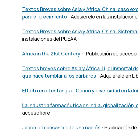
Textos Breves sobre Asia y África. China: caso ex
para el crecimiento
- Adquiérelo en las instalacion
Textos Breves sobre Asia y África. China: Sistema
instalaciones del PUEAA
Africa in the 21st Century
- ¡Publicación de acceso 
Textos breves sobre Asia y África. Li, el inmortal 
que hace temblar a los bárbaros
- Adquiérelo en L
El Loto en el estanque. Canon y diversidad en la In
La industria farmacéutica en India: globalización,
acceso libre
Japón: el cansancio de una nación
- Publicación de