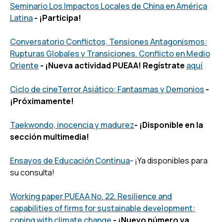
Seminario Los Impactos Locales de China en América
Latina
- ¡Participa!
Conversatorio Conflictos, Tensiones Antagonismos:
Rupturas Globales y Transiciones. Conflicto en Medio
Oriente
- ¡Nueva actividad PUEAA! Regístrate
aquí
Ciclo de cine
Terror Asiático: Fantasmas y Demonios
-
¡Próximamente!
Taekwondo, inocencia y madurez
- ¡Disponible en la
sección multimedia!
Ensayos de Educación Continua
- ¡Ya disponibles para
su consulta!
Working paper PUEAA No. 22. Resilience and
capabilities of firms for sustainable development:
coping with climate change
- ¡Nuevo número ya