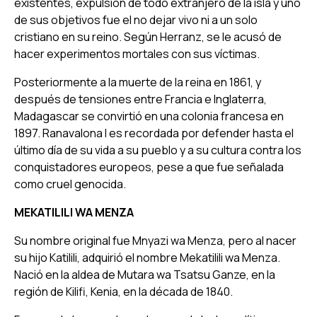
existentes, expulsión de todo extranjero de la isla y uno
de sus objetivos fue el no dejar vivo ni a un solo
cristiano en su reino. Según Herranz, se le acusó de
hacer experimentos mortales con sus víctimas.
Posteriormente a la muerte de la reina en 1861, y
después de tensiones entre Francia e Inglaterra,
Madagascar se convirtió en una colonia francesa en
1897. Ranavalona I es recordada por defender hasta el
último día de su vida a su pueblo y a su cultura contra los
conquistadores europeos, pese a que fue señalada
como cruel genocida.
MEKATILILI WA MENZA
Su nombre original fue Mnyazi wa Menza, pero al nacer
su hijo Katilili, adquirió el nombre Mekatilili wa Menza.
Nació en la aldea de Mutara wa Tsatsu Ganze, en la
región de Kilifi, Kenia, en la década de 1840.