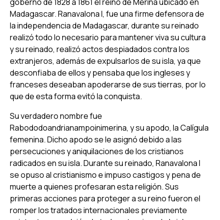
gobernó de 1828 a 1861 el reino de Merina ubicado en
Madagascar. Ranavalona I, fue una firme defensora de
la independencia de Madagascar, durante su reinado
realizó todo lo necesario para mantener viva su cultura
y su reinado, realizó actos despiadados contra los
extranjeros, además de expulsarlos de su isla, ya que
desconfiaba de ellos y pensaba que los ingleses y
franceses deseaban apoderarse de sus tierras, por lo
que de esta forma evitó la conquista.
Su verdadero nombre fue
Rabododoandrianampoinimerina, y su apodo, la Calígula
femenina. Dicho apodo se le asignó debido a las
persecuciones y aniquilaciones de los cristianos
radicados en su isla. Durante su reinado, Ranavalona I
se opuso al cristianismo e impuso castigos y pena de
muerte a quienes profesaran esta religión. Sus
primeras acciones para proteger a su reino fueron el
romper los tratados internacionales previamente