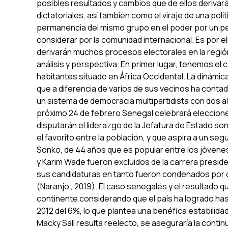
posibles resultados y cambios que de ellos derivará
dictatoriales, así también como el viraje de una polít
permanencia del mismo grupo en el poder por un pe
considerar por la comunidad internacional. Es por el
derivarán muchos procesos electorales en la región 
análisis y perspectiva. En primer lugar, tenemos el 
habitantes situado en África Occidental. La dinámi
que a diferencia de varios de sus vecinos ha contad
un sistema de democracia multipartidista con dos alt
próximo 24 de febrero Senegal celebrará eleccion
disputarán el liderazgo de la Jefatura de Estado so
el favorito entre la población, y que aspira a un
Sonko, de 44 años que es popular entre los jóvenes 
y Karim Wade fueron excluidos de la carrera presiden
sus candidaturas en tanto fueron condenados por 
(Naranjo , 2019). El caso senegalés y el resultado 
continente considerando que el país ha logrado ha
2012 del 6%, lo que plantea una benéfica estabilidad
Macky Sall resulta reelecto, se aseguraría la conti