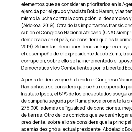
elementos que se consideran prioritarios en la Agen
ejercida por el grupo yihadista
Boko Haram
, y las t
mismo la lucha contra la corrupción, el desempleo 
(Aldekoa, 2019). Otra de las importantes transicione
si bien el Congreso Nacional Africano (CNA) siempr
democracia en el país, se considera que es la prime
2019). Si bien las elecciones tendrán lugar en mayo
el desempeño de el expresidente Jacob Zuma, tras 
corrupción, sobre ello se ha incrementado el apoyo 
Democrática y los Combatientes por la Libertad Ec
A pesa del declive que ha tenido el Congreso Naciona
Ramaphosa se considera que se ha recuperado parte
Instituto Ipsos, el 61% de los encuestados aseguran
de campaña seguida por Ramaphosa promete la crea
275.000, además de “igualdad” de condiciones, mejora
de tierras. Otro de los comicios que se darán lugar a l
presidente, sobre ello se considera que la principal
además designó al actual presidente, Abdelaziz Bou