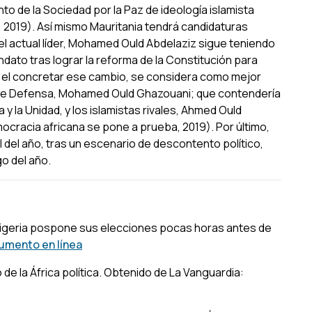
nto de la Sociedad por la Paz de ideología islamista
 2019). Así mismo Mauritania tendrá candidaturas
el actual líder, Mohamed Ould Abdelaziz sigue teniendo
dato tras lograr la reforma de la Constitución para
 el concretar ese cambio, se considera como mejor
o de Defensa, Mohamed Ould Ghazouani; que contendería
y la Unidad, y los islamistas rivales, Ahmed Ould
racia africana se pone a prueba, 2019). Por último,
l del año, tras un escenario de descontento político,
o del año.
igeria pospone sus elecciones pocas horas antes de
umento en línea
de la África política
. Obtenido de La Vanguardia: