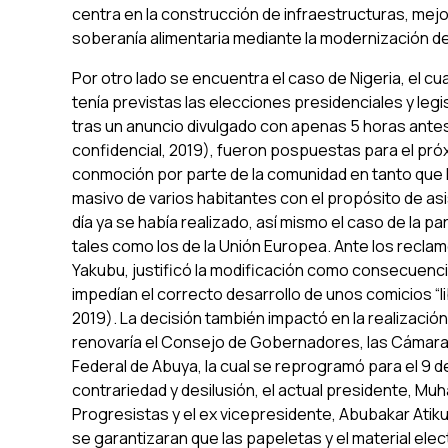
centra en la construcción de infraestructuras, mejo
soberanía alimentaria mediante la modernización de l
Por otro lado se encuentra el caso de Nigeria, el c
tenía previstas las elecciones presidenciales y legi
tras un anuncio divulgado con apenas 5 horas antes
confidencial, 2019), fueron pospuestas para el pró
conmoción por parte de la comunidad en tanto que lo
masivo de varios habitantes con el propósito de asi
día ya se había realizado, así mismo el caso de la p
tales como los de la Unión Europea. Ante los recla
Yakubu, justificó la modificación como consecuenc
impedían el correcto desarrollo de unos comicios “li
2019). La decisión también impactó en la realización
renovaría el Consejo de Gobernadores, las Cámaras E
Federal de Abuya, la cual se reprogramó para el 9 
contrariedad y desilusión, el actual presidente, 
Progresistas y el ex vicepresidente, Abubakar Atiku
se garantizaran que las papeletas y el material ele