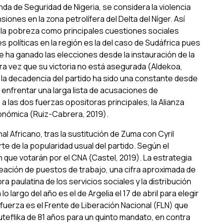
da de Seguridad de Nigeria, se considera la violencia
ensiones en la zona petrolífera del Delta del Níger. Así
y la pobreza como principales cuestiones sociales
s políticas en la región es la del caso de Sudáfrica pues
e ha ganado las elecciones desde la instauración de la
ra vez que su victoria no está asegurada (Aldekoa,
, la decadencia del partido ha sido una constante desde
enfrentar una larga lista de acusaciones de
a las dos fuerzas opositoras principales, la Alianza
onómica (Ruiz-Cabrera, 2019).
l Africano, tras la sustitución de Zuma con Cyril
 de la popularidad usual del partido. Según el
 que votarán por el CNA (Castel, 2019). La estrategia
ción de puestos de trabajo, una cifra aproximada de
 paulatina de los servicios sociales y la distribución
o largo del año es el de Argelia el 17 de abril para elegir
 fuerza es el Frente de Liberación Nacional (FLN) que
teflika de 81 años para un quinto mandato, en contra