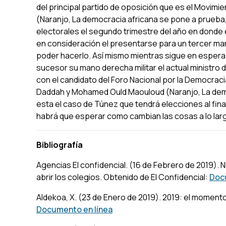
del principal partido de oposición que es el Movimie
(Naranjo, La democracia africana se pone a prueba,
electorales el segundo trimestre del año en donde 
en consideración el presentarse para un tercer man
poder hacerlo. Así mismo mientras sigue en espera
sucesor su mano derecha militar el actual ministr
con el candidato del Foro Nacional por la Democracia 
Daddah y Mohamed Ould Maouloud (Naranjo, La democ
esta el caso de Túnez que tendrá elecciones al fina
habrá que esperar como cambian las cosas a lo larg
Bibliografía
Agencias El confidencial. (16 de Febrero de 2019).
N
abrir los colegios
. Obtenido de El Confidencial:
Doc
Aldekoa, X. (23 de Enero de 2019).
2019: el momento 
Documento en línea