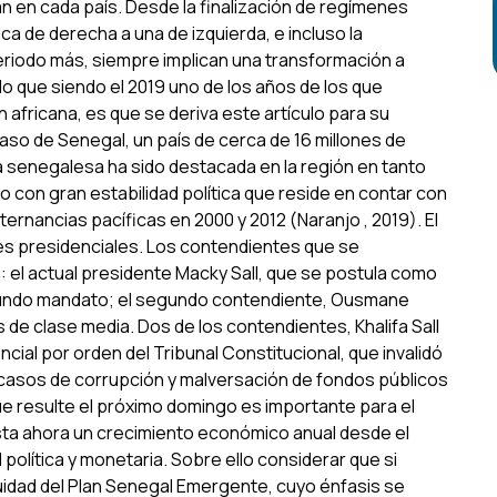
n en cada país. Desde la finalización de regímenes
ica de derecha a una de izquierda, e incluso la
riodo más, siempre implican una transformación a
lo que siendo el 2019 uno de los años de los que
africana, es que se deriva este artículo para su
caso de Senegal, un país de cerca de 16 millones de
ca senegalesa ha sido destacada en la región en tanto
o con gran estabilidad política que reside en contar con
ernancias pacíficas en 2000 y 2012 (Naranjo , 2019). El
es presidenciales. Los contendientes que se
n: el actual presidente Macky Sall, que se postula como
 segundo mandato; el segundo contendiente, Ousmane
de clase media. Dos de los contendientes, Khalifa Sall
cial por orden del Tribunal Constitucional, que invalidó
casos de corrupción y malversación de fondos públicos
que resulte el próximo domingo es importante para el
sta ahora un crecimiento económico anual desde el
 política y monetaria. Sobre ello considerar que si
nuidad del Plan Senegal Emergente, cuyo énfasis se