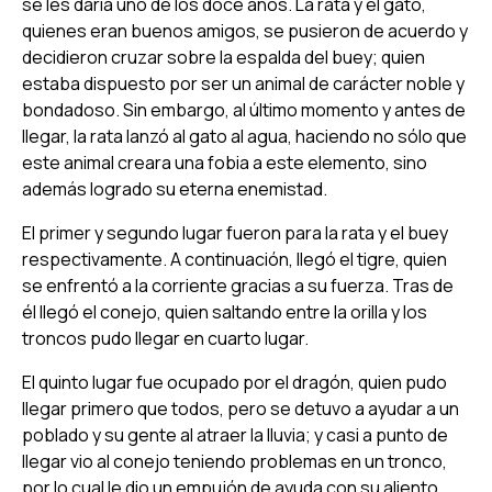
se les daría uno de los doce años. La rata y el gato,
quienes eran buenos amigos, se pusieron de acuerdo y
decidieron cruzar sobre la espalda del buey; quien
estaba dispuesto por ser un animal de carácter noble y
bondadoso. Sin embargo, al último momento y antes de
llegar, la rata lanzó al gato al agua, haciendo no sólo que
este animal creara una fobia a este elemento, sino
además logrado su eterna enemistad.
El primer y segundo lugar fueron para la rata y el buey
respectivamente. A continuación, llegó el tigre, quien
se enfrentó a la corriente gracias a su fuerza. Tras de
él llegó el conejo, quien saltando entre la orilla y los
troncos pudo llegar en cuarto lugar.
El quinto lugar fue ocupado por el dragón, quien pudo
llegar primero que todos, pero se detuvo a ayudar a un
poblado y su gente al atraer la lluvia; y casi a punto de
llegar vio al conejo teniendo problemas en un tronco,
por lo cual le dio un empujón de ayuda con su aliento.