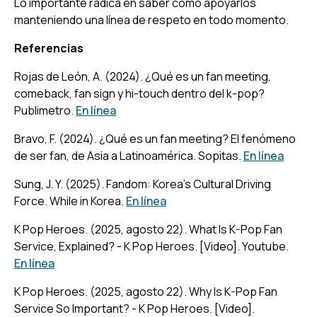
Lo importante radica en saber cómo apoyarlos
manteniendo una línea de respeto en todo momento.
Referencias
Rojas de León, A. (2024).
¿Qué es un fan meeting,
comeback, fan sign y hi-touch dentro del k-pop?
Publimetro.
En línea
Bravo, F. (2024).
¿Qué es un fan meeting? El fenómeno
de ser fan, de Asia a Latinoamérica
. Sopitas.
En línea
Sung, J. Y. (2025).
Fandom: Korea’s Cultural Driving
Force
. While in Korea.
En línea
K Pop Heroes. (2025, agosto 22).
What Is K-Pop Fan
Service, Explained? - K Pop Heroes
. [Video]. Youtube.
En línea
K Pop Heroes. (2025, agosto 22).
Why Is K-Pop Fan
Service So Important? - K Pop Heroes
. [Video].