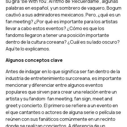
su gira “Be With You”. Al ritmo de ‘
Recuérdame
’, algunas
palabras en español, y un sombrero de vaquero, Bogum
cautivó a sus admiradores mexicanos. Pero, ¿qué es un
fan meeting
? ¿Por qué es importante para los artistas
llevar a cabo estos eventos? ¿Cómo es que los
fandoms llegaron a tener una posición importante
dentro de la cultura coreana? ¿Cuál es su lado oscuro?
Aquí te lo explicamos.
Algunos conceptos clave
Antes de indagar en lo que significa ser fan dentro de la
industria de entretenimiento surcoreana, es importante
mencionar y diferenciar entre algunos eventos
populares que sirven para crear una relación entre un
artista y su fandom:
fan meeting
,
fan sign
,
meet and
greet
y concierto. El primero se refiere a un evento en
el que cantantes o actores de alguna serie o película se
reúnen con sus fanáticos comúnmente en un recinto
donde se realizan conciertos. A diferencia de un