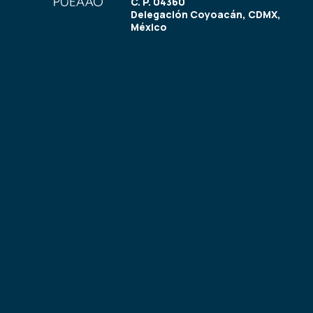
C. P. 04360
Delegación Coyoacán, CDMX,
México