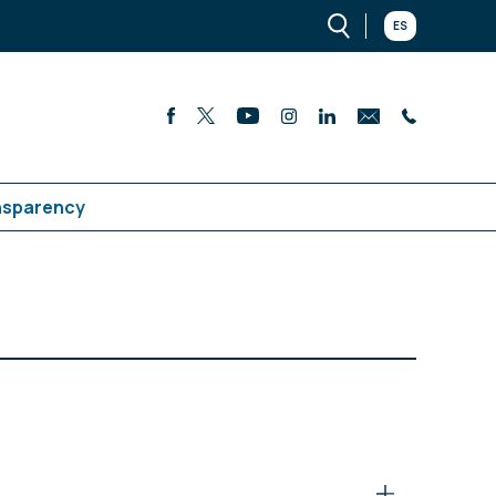
ES
nsparency