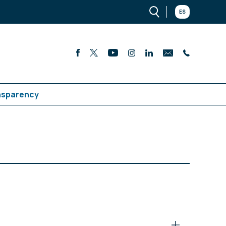
ES
nsparency