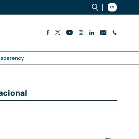
ES
nsparency
acional