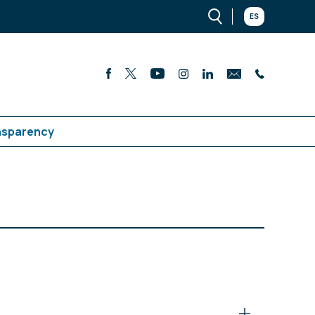
ES
nsparency