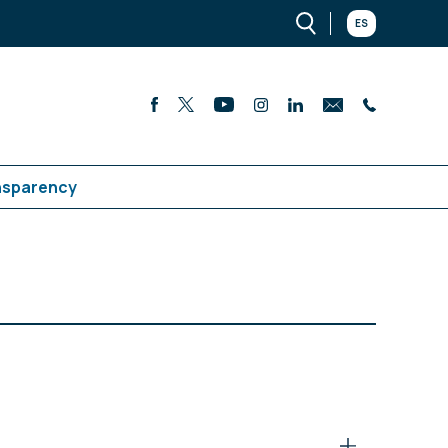
ES
nsparency