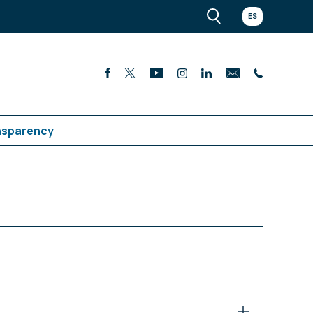
ES
nsparency