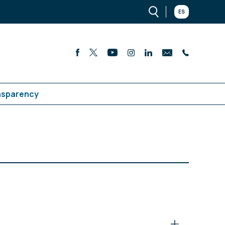
ES
nsparency