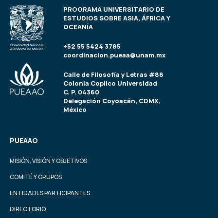
PROGRAMA UNIVERSITARIO DE
ESTUDIOS SOBRE ASIA, ÁFRICA Y
OCEANÍA
+52 55 5424 3785
coordinacion.pueaa@unam.mx
Calle de Filosofía y Letras #88
Colonia Copilco Universidad
C. P. 04360
Delegación Coyoacán, CDMX,
México
PUEAAO
MISIÓN, VISIÓN Y OBJETIVOS
COMITÉ Y GRUPOS
ENTIDADES PARTICIPANTES
DIRECTORIO