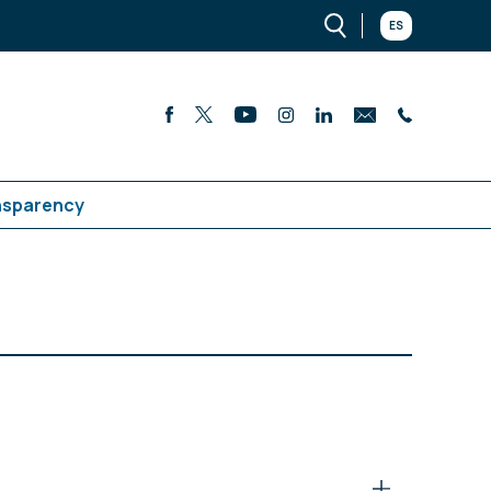
ES
nsparency