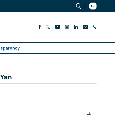
ES
nsparency
 Yan