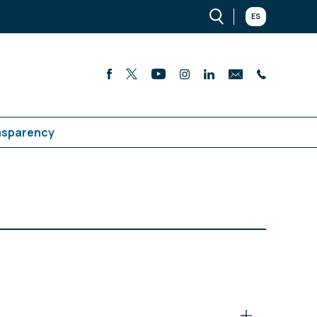
ES
nsparency