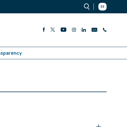
ES
nsparency