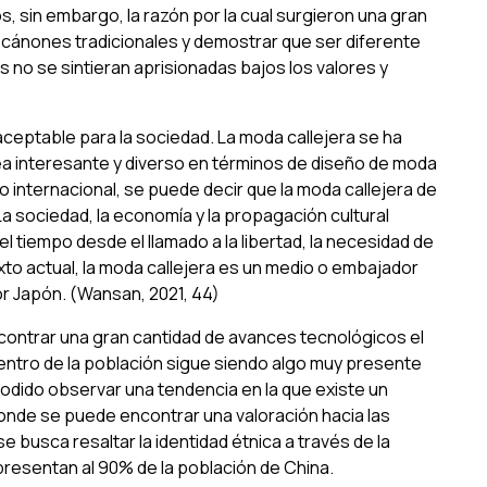
, sin embargo, la razón por la cual surgieron una gran
s cánones tradicionales y demostrar que ser diferente
 no se sintieran aprisionadas bajos los valores y
aceptable para la sociedad. La moda callejera se ha
ea interesante y diverso en términos de diseño de moda
jo internacional, se puede decir que la moda callejera de
a sociedad, la economía y la propagación cultural
l tiempo desde el llamado a la libertad, la necesidad de
xto actual, la moda callejera es un medio o embajador
or Japón. (Wansan, 2021, 44)
contrar una gran cantidad de avances tecnológicos el
entro de la población sigue siendo algo muy presente
odido observar una tendencia en la que existe un
í donde se puede encontrar una valoración hacia las
se busca resaltar la identidad étnica a través de la
presentan al 90% de la población de China.