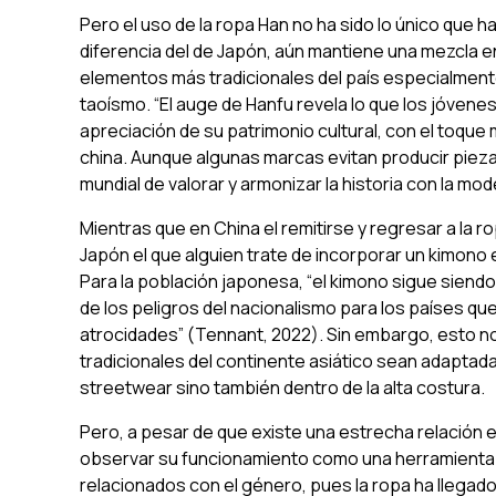
Pero el uso de la ropa
Han
no ha sido lo único que ha
diferencia del de Japón, aún mantiene una mezcla e
elementos más tradicionales del país especialmente 
taoísmo. “El auge de Hanfu revela lo que los jóvene
apreciación de su patrimonio cultural, con el toque
china. Aunque algunas marcas evitan producir piez
mundial de valorar y armonizar la historia con la mo
Mientras que en China el remitirse y regresar a la 
Japón el que alguien trate de incorporar un
kimono
Para la población japonesa, “el
kimono
sigue siendo
de los peligros del nacionalismo para los países q
atrocidades” (Tennant, 2022). Sin embargo, esto n
tradicionales del continente asiático sean adaptad
streetwear
sino también dentro de la alta costura.
Pero, a pesar de que existe una estrecha relación 
observar su funcionamiento como una herramienta 
relacionados con el género, pues la ropa ha llegado