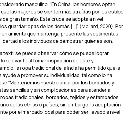
considerado masculino. “En China, los hombres optan
que las mujeres se sienten más atraídas por los estilos
s de gran tamaño. Este cruce se adopta a nivel
os guardarropas de los demás […]” (Mollard, 2020). Por
 herramienta que mantenga presente las vestimentas
 libertad a los individuos de demostrar quienes son.
ria textil se puede observar cómo se puede lograr
rlo relevante al tomar inspiración de este y
plo, la ropa tradicional de la India ha permitido que la
ayude a promover su individualidad, tal como lo ha
r que “Mantenemos nuestro amor por los bordados y
uetas sencillas y sin complicaciones para atender a
s ropas tradicionales, bordados, tejidos y estampados
 uno de las etnias o países, sin embargo, la aceptación
e por el mercado local para poder ser llevado a nivel