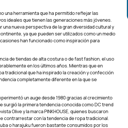
o una herramienta que ha permitido reflejar las
evos ideales que tienen las generaciones más jóvenes.
r una nueva perspectiva de la gran diversidad cultural y
 continente, ya que pueden ser utilizados como un medio
ocasiones han funcionado como inspiración para
encia de tiendas de alta costura o de
fast fashion,
el uso
rablemente en los últimos años. Mientras que en
 tradicional que ha inspirado la creación y confección
endencia completamente diferente en la que se
perimentó un auge desde 1980 gracias al crecimiento
ue surgió la primera tendencia conocida como
DC trend
evista
Olive
y la marca
PINKHOUSE,
quienes buscaron
que contrarrestar con la tendencia de ropa tradicional.
a-uba
o
harajuku
fueron bastante consumidos por los