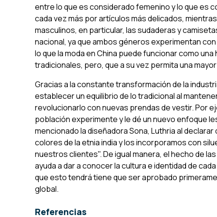
entre lo que es considerado femenino y lo que es 
cada vez más por artículos más delicados, mientras 
masculinos, en particular, las sudaderas y camiseta
nacional, ya que ambos géneros experimentan con l
lo que la moda en China puede funcionar como una
tradicionales, pero, que a su vez permita una mayor
Gracias a la constante transformación de la indust
establecer un equilibrio de lo tradicional al mantene
revolucionarlo con nuevas prendas de vestir. Por ejem
población experimente y le dé un nuevo enfoque les 
mencionado la diseñadora Sona, Luthria al declara
colores de la etnia india y los incorporamos con sil
nuestros clientes". De igual manera, el hecho de la
ayuda a dar a conocer la cultura e identidad de cada
que esto tendrá tiene que ser aprobado primerament
global.
Referencias