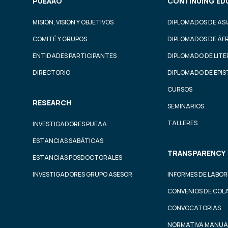
PUEAAO
CONTINUING ED
MISIÓN, VISIÓN Y OBJETIVOS
DIPLOMADOS DE ASI
COMITÉ Y GRUPOS
DIPLOMADOS DE ÁF
ENTIDADES PARTICIPANTES
DIPLOMADO DE LIT
DIRECTORIO
DIPLOMADO DE EPI
CURSOS
RESEARCH
SEMINARIOS
TALLERES
INVESTIGADORES PUEAA
ESTANCIAS SABÁTICAS
TRANSPARENCY
ESTANCIAS POSDOCTORALES
INVESTIGADORES GRUPO ASESOR
INFORMES DE LABOR
CONVENIOS DE COL
CONVOCATORIAS
NORMATIVA MANUA