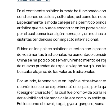
En el continente asiático la moda ha funcionado com
condiciones sociales y culturales, así como los nu
Especialmente la moda callejera ha permitido brinda
artística que se puede encontrar en los países del
por el cual comunicar algún mensaje, y en muchas 
distintas tendencias con impacto internacional.
Si bien en los países asiáticos cuentan con la pres
de vestimentas tradicionales ha aumentado conside
China se ha podido observar un renacimiento de ropa
de nuevas prendas de ropa, en Japón surgió una t
buscaba alejarse de los valores tradicionales.
Por un lado, tenemos que en Japón el
streetwear
ex
económico que se experimentó en el país, por lo q
(designer character),
la cual fue promovida por la r
darle visibilidad a la moda callejera como un estilo 
Estilos como el
kawaii, kogal, gyaru, ganguro, yam