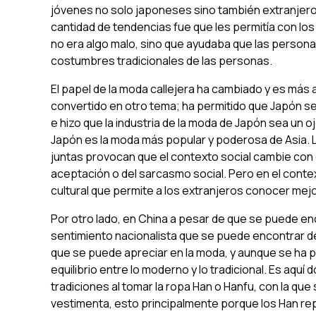
jóvenes no solo japoneses sino también extranjeros
cantidad de tendencias fue que les permitía con lo
no era algo malo, sino que ayudaba que las personas
costumbres tradicionales de las personas.
El papel de la moda callejera ha cambiado y es más 
convertido en otro tema; ha permitido que Japón s
e hizo que la industria de la moda de Japón sea un o
Japón es la moda más popular y poderosa de Asia. L
juntas provocan que el contexto social cambie con e
aceptación o del sarcasmo social. Pero en el conte
cultural que permite a los extranjeros conocer mej
Por otro lado, en China a pesar de que se puede en
sentimiento nacionalista que se puede encontrar d
que se puede apreciar en la moda, y aunque se ha p
equilibrio entre lo moderno y lo tradicional. Es aqu
tradiciones al tomar la ropa
Han
o
Hanfu,
con la que 
vestimenta, esto principalmente porque los
Han
re