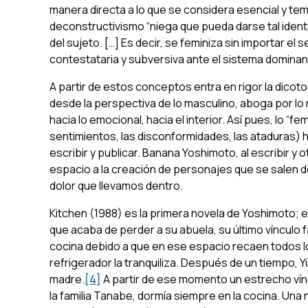
manera directa a lo que se considera esencial y te
deconstructivismo “niega que pueda darse tal identi
del sujeto. […] Es decir, se feminiza sin importar el
contestataria y subversiva ante el sistema dominant
A partir de estos conceptos entra en rigor la dicot
desde la perspectiva de lo masculino, aboga por lo r
hacia lo emocional, hacia el interior. Así pues, lo “
sentimientos, las disconformidades, las ataduras) h
escribir y publicar. Banana Yoshimoto, al escribir 
espacio a la creación de personajes que se salen de
dolor que llevamos dentro.
Kitchen
(1988) es la primera novela de Yoshimoto; en 
que acaba de perder a su abuela, su último vínculo 
cocina debido a que en ese espacio recaen todos l
refrigerador la tranquiliza. Después de un tiempo, Yûi
madre.
[4]
A partir de ese momento un estrecho vínc
la familia Tanabe, dormía siempre en la cocina. Una 