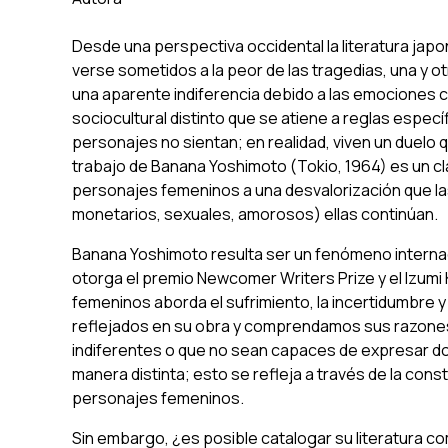
Desde una perspectiva occidental la literatura ja
verse sometidos a la peor de las tragedias, una y o
una aparente indiferencia debido a las emociones 
sociocultural distinto que se atiene a reglas espec
personajes
no sientan
; en realidad, viven un duelo
trabajo de Banana Yoshimoto (Tokio, 1964) es un cl
personajes femeninos a una desvalorización que la
monetarios, sexuales, amorosos) ellas continúan.
Banana Yoshimoto resulta ser un fenómeno internac
otorga el premio Newcomer Writers Prize y el Izumi
femeninos aborda el sufrimiento, la incertidumbre 
reflejados en su obra y comprendamos sus razones 
indiferentes o que no sean capaces de expresar dolo
manera distinta; esto se refleja a través de la con
personajes femeninos.
Sin embargo, ¿es posible catalogar su literatura 