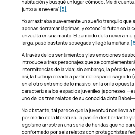
habitación y busqué un lugar cómodo. Me di cuenta
junto a la nevera”.
[5]
Yo arrastraba suavemente un sueño tranquilo que 
apenas derramar lágrimas, y extendí el
futon
en la c
envuelta en una manta. El zumbido de la nevera me p
larga, pasó bastante sosegada y llegó la mañana.
[
A través de los sentimientos y las emociones des
introduce a tres personajes que se complementar
intermitencias de la vida; sin embargo, la pérdida y
así, la burbuja creada a partir del espacio sagrado 
en el otro extremo de lo masivo, en la orilla opuesta 
caracteriza a los espacios juveniles japoneses —es
uno de los tres relatos de su conocida cinta
Babel
—”
No obstante, tal parece que la juventud nos lleva a
por medio de la literatura: la pasión desbordante 
egoísmo arrastran una serie de heridas que no par
conformado por seis relatos con protagonistas fem