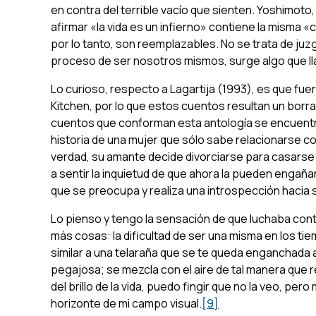
en contra del terrible vacío que sienten. Yoshimoto
afirmar «la vida es un infierno» contiene la misma «c
por lo tanto, son reemplazables. No se trata de juzg
proceso de ser nosotros mismos, surge algo que ll
Lo curioso, respecto a
Lagartija
(1993), es que fuer
Kitchen
, por lo que estos cuentos resultan un borrad
cuentos que conforman esta antología se encuent
historia de una mujer que sólo sabe relacionarse
verdad, su amante decide divorciarse para casarse 
a sentir la inquietud de que ahora la pueden engañar
que se preocupa y realiza una introspección hacia
Lo pienso y tengo la sensación de que luchaba cont
más cosas: la dificultad de ser una misma en los t
similar a una telaraña que se te queda enganchada al
pegajosa; se mezcla con el aire de tal manera que re
del brillo de la vida, puedo fingir que no la veo, pe
horizonte de mi campo visual.
[9]