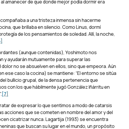
, al amanecer de que donde mejor podía dormir era
acompañaba a una tristeza inmensa sin hacerme
ocina, que brillaba en silencio. Como Linus, dormí
rotegía de los pensamientos de soledad. Allí, la noche,
6]
bordantes (aunque contenidas), Yoshimoto nos
án y ayudarán mutuamente para superar las
 el dolor no se absuelven en ellos, sino que empeora. Aún
(en ese caso la cocina) se mantiene: “El entorno se sitúa
del bullicio grupal, de la densa perte­nencia que
os con los que hábilmente jugó González Iñárritu en
.
[7]
 tratar de expresar lo que sentimos a modo de catarsis
y las acciones que se cometen en nombre del amor y del
ecen cicatrizar nunca.
Lagartija
(1993) se encuentra
eninas que buscan su lugar en el mundo, un propósito