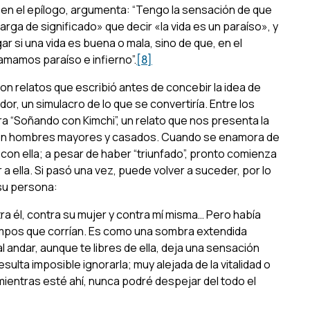
, en el epílogo, argumenta: “Tengo la sensación de que
arga de significado» que decir «la vida es un paraíso», y
ar si una vida es buena o mala, sino de que, en el
amamos paraíso e infierno”.
[8]
on relatos que escribió antes de concebir la idea de
or, un simulacro de lo que se convertiría. Entre los
ra “Soñando con
Kimchi
”, un relato que nos presenta la
 con hombres mayores y casados. Cuando se enamora de
con ella; a pesar de haber “triunfado”, pronto comienza
 a ella. Si pasó una vez, puede volver a suceder, por lo
 su persona:
ra él, contra su mujer y contra mí misma… Pero había
iempos que corrían. Es como una sombra extendida
 andar, aunque te libres de ella, deja una sensación
sulta imposible ignorarla; muy alejada de la vitalidad o
ro mientras esté ahí, nunca podré despejar del todo el