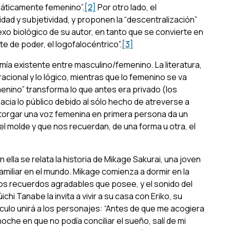
máticamente femenino”.
[2]
Por otro lado, el
dad y subjetividad, y proponen la “descentralización”
 sexo biológico de su autor, en tanto que se convierte en
e de poder, el logofalocéntrico”.
[3]
omía existente entre masculino/femenino. La literatura,
acional y lo lógico, mientras que lo femenino se va
femenino” transforma lo que antes era privado (los
acia lo público debido al sólo hecho de atreverse a
y otorgar una voz femenina en primera persona da un
l molde y que nos recuerdan, de una forma u otra, el
ella se relata la historia de Mikage Sakurai, una joven
familiar en el mundo. Mikage comienza a dormir en la
os recuerdos agradables que posee, y el sonido del
chi Tanabe la invita a vivir a su casa con Eriko, su
ulo unirá a los personajes: “Antes de que me acogiera
noche en que no podía conciliar el sueño, salí de mi