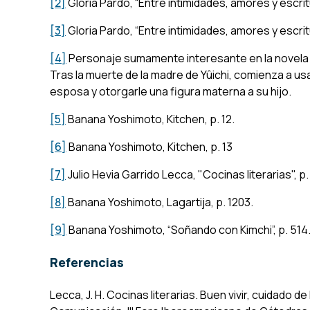
[2]
Gloria Pardo, “Entre intimidades, amores y escritu
[3]
Gloria Pardo, “Entre intimidades, amores y escritu
[4]
Personaje sumamente interesante en la novela 
Tras la muerte de la madre de Yûichi, comienza a usa
esposa y otorgarle una figura materna a su hijo.
[5]
Banana Yoshimoto, Kitchen, p. 12.
[6]
Banana Yoshimoto, Kitchen, p. 13
[7]
Julio Hevia Garrido Lecca, "Cocinas literarias", p. 
[8]
Banana Yoshimoto, Lagartija, p. 1203.
[9]
Banana Yoshimoto, “Soñando con Kimchi”, p. 514
Referencias
Lecca, J. H. Cocinas literarias.
Buen vivir, cuidado de