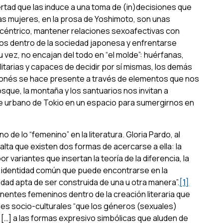
rtad que las induce a una toma de (in)decisiones que
 Las mujeres, en la prosa de Yoshimoto, son unas
océntrico, mantener relaciones sexoafectivas con
os dentro de la sociedad japonesa y enfrentarse
su vez, no encajan del todo en “el molde”: huérfanas,
olitarias y capaces de decidir por sí mismas, los demás
 japonés se hace presente a través de elementos que nos
bosque, la montaña y los santuarios nos invitan a
je urbano de Tokio en un espacio para sumergirnos en
 de lo “femenino” en la literatura. Gloria Pardo, al
alta que existen dos formas de acercarse a ella: la
r variantes que insertan la teoría de la diferencia, la
a identidad común que puede encontrarse en la
vidad apta de ser construida de una u otra manera”.
[1]
entes femeninos dentro de la creación literaria que
oles socio-culturales “que los géneros (sexuales)
a […] a las formas expresivo simbólicas que aluden de