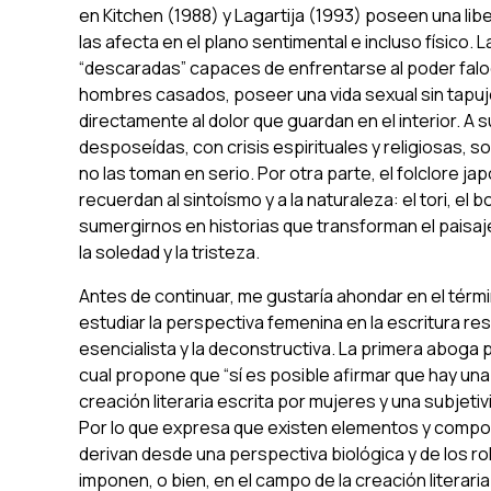
en
Kitchen
(1988) y
Lagartija
(1993) poseen una libe
las afecta en el plano sentimental e incluso físico.
“descaradas” capaces de enfrentarse al poder fal
hombres casados, poseer una vida sexual sin tapuj
directamente al dolor que guardan en el interior. A 
desposeídas, con crisis espirituales y religiosas, s
no las toman en serio. Por otra parte, el folclore
recuerdan al sintoísmo y a la naturaleza: el
tori
, el 
sumergirnos en historias que transforman el paisa
la soledad y la tristeza.
Antes de continuar, me gustaría ahondar en el término
estudiar la perspectiva femenina en la escritura res
esencialista y la deconstructiva. La primera aboga po
cual propone que “sí es posible afirmar que hay un
creación literaria escrita por mujeres y una subjeti
Por lo que expresa que existen elementos y compon
derivan desde una perspectiva biológica y de los r
imponen, o bien, en el campo de la creación literari