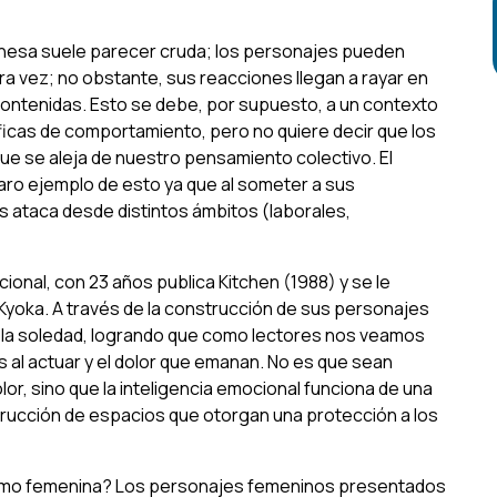
ponesa suele parecer cruda; los personajes pueden
tra vez; no obstante, sus reacciones llegan a rayar en
contenidas. Esto se debe, por supuesto, a un contexto
íficas de comportamiento, pero no quiere decir que los
 que se aleja de nuestro pensamiento colectivo. El
aro ejemplo de esto ya que al someter a sus
s ataca desde distintos ámbitos (laborales,
ional, con 23 años publica
Kitchen
(1988) y se le
 Kyoka. A través de la construcción de sus personajes
y la soledad, logrando que como lectores nos veamos
al actuar y el dolor que emanan. No es que sean
r, sino que la inteligencia emocional funciona de una
strucción de espacios que otorgan una protección a los
como
femenina
? Los personajes femeninos presentados