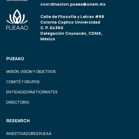
coordinacion.pueaa@unam.mx
Calle de Filosofía y Letras #88
Colonia Copilco Universidad
C. P. 04360
Delegación Coyoacán, CDMX,
México
PUEAAO
MISIÓN, VISIÓN Y OBJETIVOS
COMITÉ Y GRUPOS
ENTIDADES PARTICIPANTES
DIRECTORIO
RESEARCH
INVESTIGADORES PUEAA