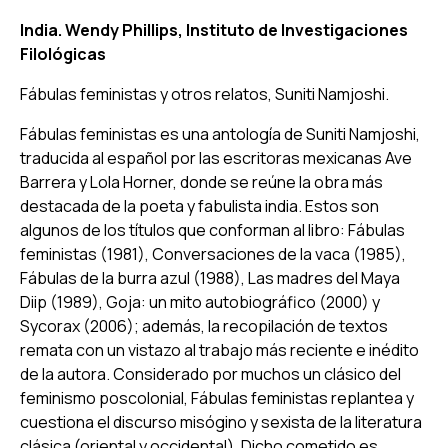
India. Wendy Phillips, Instituto de Investigaciones
Filológicas
Fábulas feministas y otros relatos
, Suniti Namjoshi.
Fábulas feministas es una antología de Suniti Namjoshi,
traducida al español por las escritoras mexicanas Ave
Barrera y Lola Horner, donde se reúne la obra más
destacada de la poeta y fabulista india. Estos son
algunos de los títulos que conforman al libro: Fábulas
feministas (1981), Conversaciones de la vaca (1985),
Fábulas de la burra azul (1988), Las madres del Maya
Diip (1989), Goja: un mito autobiográfico (2000) y
Sycorax (2006); además, la recopilación de textos
remata con un vistazo al trabajo más reciente e inédito
de la autora. Considerado por muchos un clásico del
feminismo poscolonial, Fábulas feministas replantea y
cuestiona el discurso misógino y sexista de la literatura
clásica (oriental y occidental). Dicho cometido es