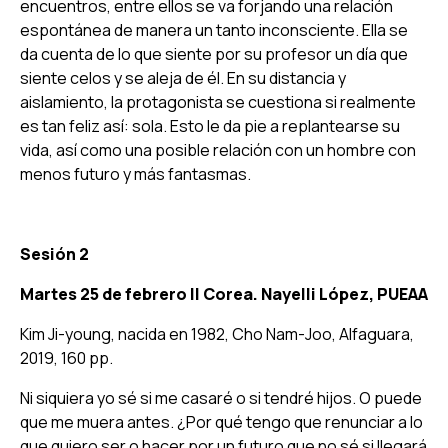
encuentros, entre ellos se va forjando una relación
espontánea de manera un tanto inconsciente. Ella se
da cuenta de lo que siente por su profesor un día que
siente celos y se aleja de él. En su distancia y
aislamiento, la protagonista se cuestiona si realmente
es tan feliz así: sola. Esto le da pie a replantearse su
vida, así como una posible relación con un hombre con
menos futuro y más fantasmas.
Sesión 2
Martes 25 de febrero ||
Corea. Nayelli López, PUEAA
Kim Ji-young, nacida en 1982,
Cho Nam-Joo, Alfaguara,
2019, 160 pp.
Ni siquiera yo sé si me casaré o si tendré hijos. O puede
que me muera antes. ¿Por qué tengo que renunciar a lo
que quiero ser o hacer por un futuro que no sé si llegará