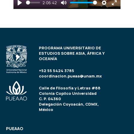
2:06:42
Play
Mute
Settings
Enter
fullscre
PROGRAMA UNIVERSITARIO DE
ESTUDIOS SOBRE ASIA, ÁFRICA Y
OCEANÍA
+52 55 5424 3785
coordinacion.pueaa@unam.mx
Calle de Filosofía y Letras #88
Colonia Copilco Universidad
C. P. 04360
Delegación Coyoacán, CDMX,
México
PUEAAO