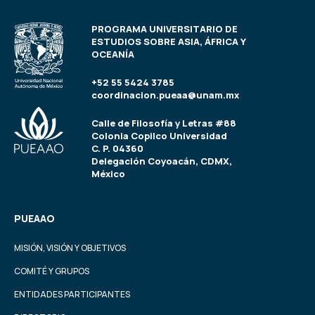
PROGRAMA UNIVERSITARIO DE
ESTUDIOS SOBRE ASIA, ÁFRICA Y
OCEANÍA
+52 55 5424 3785
coordinacion.pueaa@unam.mx
Calle de Filosofía y Letras #88
Colonia Copilco Universidad
C. P. 04360
Delegación Coyoacán, CDMX,
México
PUEAAO
MISIÓN, VISIÓN Y OBJETIVOS
COMITÉ Y GRUPOS
ENTIDADES PARTICIPANTES