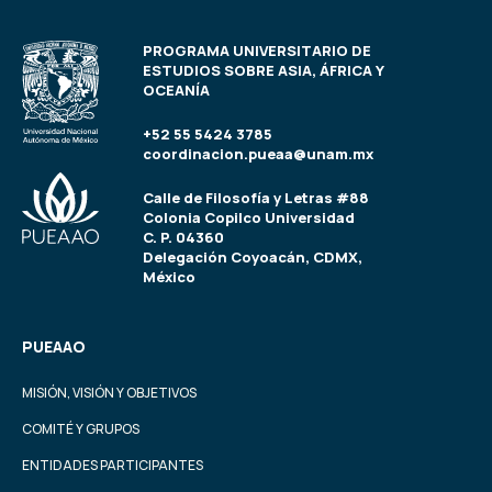
PROGRAMA UNIVERSITARIO DE
ESTUDIOS SOBRE ASIA, ÁFRICA Y
OCEANÍA
+52 55 5424 3785
coordinacion.pueaa@unam.mx
Calle de Filosofía y Letras #88
Colonia Copilco Universidad
C. P. 04360
Delegación Coyoacán, CDMX,
México
PUEAAO
MISIÓN, VISIÓN Y OBJETIVOS
COMITÉ Y GRUPOS
ENTIDADES PARTICIPANTES