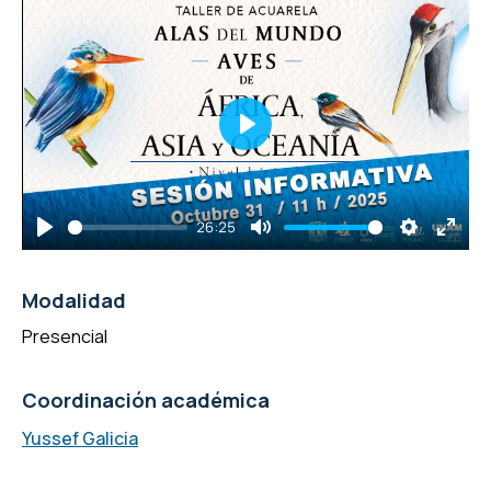
Play
26:25
Play
Mute
Settings
Enter
fulls
Modalidad
Presencial
Coordinación académica
Yussef Galicia